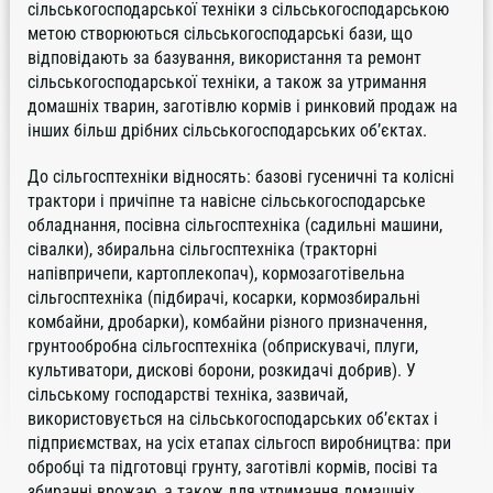
сільськогосподарської техніки з сільськогосподарською
метою створюються сільськогосподарські бази, що
відповідають за базування, використання та ремонт
сільськогосподарської техніки, а також за утримання
домашніх тварин, заготівлю кормів і ринковий продаж на
інших більш дрібних сільськогосподарських об’єктах.
До сільгосптехніки відносять: базові гусеничні та колісні
трактори і причіпне та навісне сільськогосподарське
обладнання, посівна сільгосптехніка (садильні машини,
сівалки), збиральна сільгосптехніка (тракторні
напівпричепи, картоплекопач), кормозаготівельна
сільгосптехніка (підбирачі, косарки, кормозбиральні
комбайни, дробарки), комбайни різного призначення,
грунтообробна сільгосптехніка (обприскувачі, плуги,
культиватори, дискові борони, розкидачі добрив). У
сільському господарстві техніка, зазвичай,
використовується на сільськогосподарських об’єктах і
підприємствах, на усіх етапах сільгосп виробництва: при
обробці та підготовці грунту, заготівлі кормів, посіві та
збиранні врожаю, а також для утримання домашніх