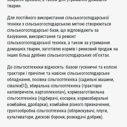
тварин.
Для постійного використання сільськогосподарської
техніки з сільськогосподарською метою створюються
сільськогосподарські бази, що відповідають за
базування, використання та ремонт
сільськогосподарської техніки, а також за утримання
домашніх тварин, заготівлю кормів і ринковий продаж на
інших більш дрібних сільськогосподарських об’єктах.
До сільгосптехніки відносять: базові гусеничні та колісні
трактори і причіпне та навісне сільськогосподарське
обладнання, посівна сільгосптехніка (садильні машини,
сівалки[1]), збиральна сільгосптехніка (тракторні
напівпричепи, картоплекопач), кормозаготівельна
сільгосптехніка (підбирачі, косарки, кормозбиральні
комбайни, дробарки), комбайни різного призначення,
грунтообробна сільгосптехніка (обприскувачі, плуги,
культиватори, дискові борони, розкидачі добрив).