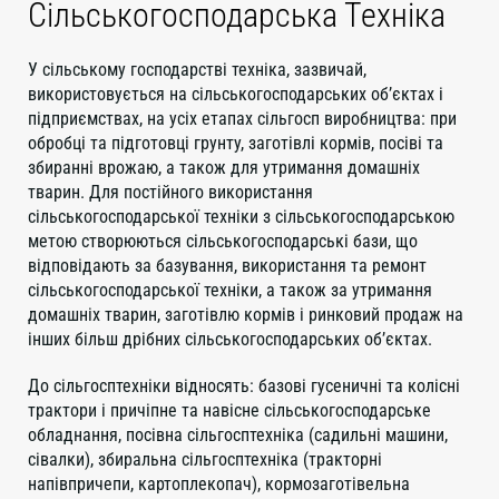
Сільськогосподарська Техніка
У сільському господарстві техніка, зазвичай,
використовується на сільськогосподарських об’єктах і
підприємствах, на усіх етапах сільгосп виробництва: при
обробці та підготовці грунту, заготівлі кормів, посіві та
збиранні врожаю, а також для утримання домашніх
тварин. Для постійного використання
сільськогосподарської техніки з сільськогосподарською
метою створюються сільськогосподарські бази, що
відповідають за базування, використання та ремонт
сільськогосподарської техніки, а також за утримання
домашніх тварин, заготівлю кормів і ринковий продаж на
інших більш дрібних сільськогосподарських об’єктах.
До сільгосптехніки відносять: базові гусеничні та колісні
трактори і причіпне та навісне сільськогосподарське
обладнання, посівна сільгосптехніка (садильні машини,
сівалки), збиральна сільгосптехніка (тракторні
напівпричепи, картоплекопач), кормозаготівельна