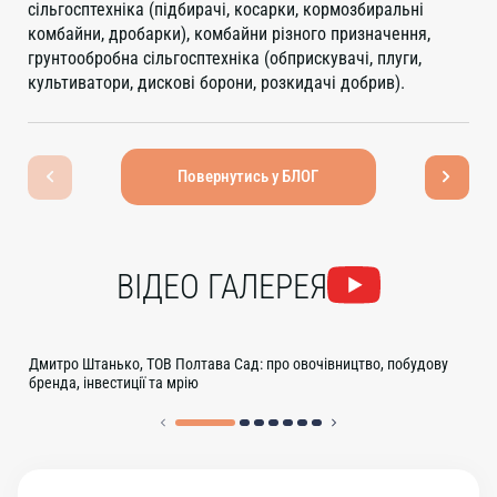
сільгосптехніка (підбирачі, косарки, кормозбиральні
комбайни, дробарки), комбайни різного призначення,
грунтообробна сільгосптехніка (обприскувачі, плуги,
культиватори, дискові борони, розкидачі добрив).
Повернутись у БЛОГ
ВІДЕО ГАЛЕРЕЯ
Дмитро Штанько, ТОВ Полтава Сад: про овочівництво, побудову
бренда, інвестиції та мрію