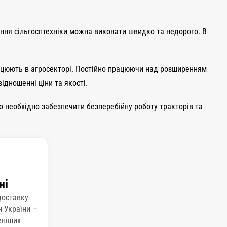
ання сільгосптехніки можна виконати швидко та недорого. В
працюють в агросекторі. Постійно працюючи над розширенням
ідношенні ціни та якості.
о необхідно забезпечити безперебійну роботу тракторів та
ні
доставку
н України —
еніших