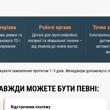
теріали
Робочі органи
Точне 
ви, ремені та
Деталі для ґрунтообробної,
Електроніка
анового ТО і
посівної та збиральної техніки —
датчи
говування.
від лемехів до ножів жаток.
автомат
мо
жувати замовлення протягом 1–3 днів. Менеджери допоможуть під
ЗАВЖДИ МОЖЕТЕ БУТИ ПЕВНІ:
Відстрочення платежу