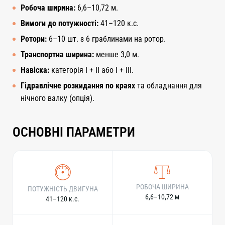
Робоча ширина:
6,6–10,72 м.
Вимоги до потужності:
41–120 к.с.
Ротори:
6–10 шт. з 6 граблинами на ротор.
Транспортна ширина:
менше 3,0 м.
Навіска:
категорія I + II або I + III.
Гідравлічне розкидання по краях
та обладнання для
нічного валку (опція).
ОСНОВНІ ПАРАМЕТРИ
РОБОЧА ШИРИНА
ПОТУЖНІСТЬ ДВИГУНА
6,6–10,72 м
41–120 к.с.