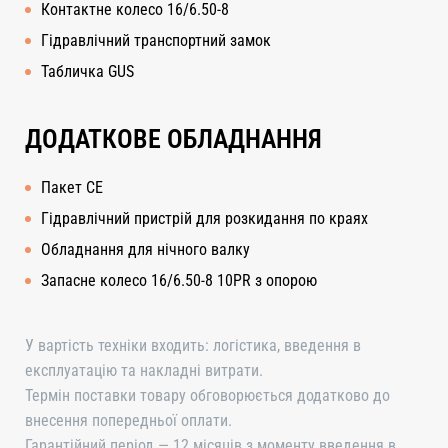
Контактне колесо 16/6.50-8
Гідравлічний транспортний замок
Табличка GUS
ДОДАТКОВЕ ОБЛАДНАННЯ
Пакет CE
Гідравлічний пристрій для розкидання по краях
Обладнання для нічного валку
Запасне колесо 16/6.50-8 10PR з опорою
У вартість техніки входить: логістика, введення в
експлуатацію та накладні витрати.
Термін поставки товару обговорюється додатково до
внесення попередньої оплати.
Гарантійний період — 12 місяців з моменту введення в