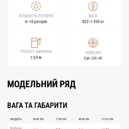
КІЛЬКІСТЬ РОТОРІВ
ВАГА
6–10 роторів
822–1 535 кг
ТРАНСП. ШИРИНА
НАВІСКА
≤ 3,0 м
Cat. I/II–III
МОДЕЛЬНИЙ РЯД
ВАГА ТА ГАБАРИТИ
МОДЕЛЬ
6606 DN
7706 DN
8608 DN
11010 DN
Робоча