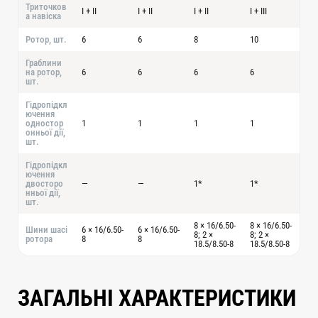
Триточков
I + II
I + II
I + II
I + III
а навіска
Ротор, шт.
6
6
8
10
Граблини
на ротор,
6
6
6
6
шт.
Гідропідкл
ючення
одностор
1
1
1
1
онньої дії,
шт.
Гідропідкл
ючення
двосторо
—
—
1*
1*
нньої дії,
шт.
8 × 16/6.50-
8 × 16/6.50-
Шини шасі
6 × 16/6.50-
6 × 16/6.50-
8; 2 ×
8; 2 ×
ротора
8
8
18.5/8.50-8
18.5/8.50-8
ЗАГАЛЬНІ ХАРАКТЕРИСТИКИ