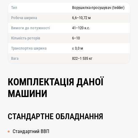
Тип
Ворушилка-просушувач (tedder)
Робоча ширина
6,6–10,72 м
Вимоги до потужності
41–120 к.с.
Кількість роторів
6–10
Транспортна ширина
≤ 3,0 м
Вага
822–1 535 кг
КОМПЛЕКТАЦІЯ ДАНОЇ
МАШИНИ
СТАНДАРТНЕ ОБЛАДНАННЯ
Стандартний ВВП