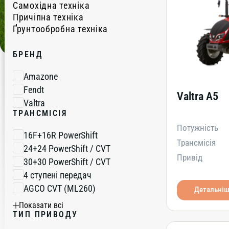
Самохідна техніка
Причіпна техніка
Вся техніка
Ґрунтообробна техніка
Трактори
Вся техніка
Комбайни
Сівалки
Вся техніка
Кормозаготівля
БРЕНД
Компактні дискові борони
Культиватори
Amazone
Fendt
Valtra A5
Valtra
ТРАНСМІСІЯ
Потужність
16F+16R PowerShift
Трансмісія
24+24 PowerShift / CVT
Привід
30+30 PowerShift / CVT
4 ступені передач
AGCO CVT (ML260)
Детальні
MotionShift (2 ступені)
Показати всі
ТИП ПРИВОДУ
VarioDrive (безступенева)
VarioDrive TA 190 (безступенева)