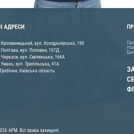
І АДРЕСИ
ПР
Про
 Кропивницький, вул. Холодноярська, 190
Нов
 Полтава, вул. Половки, 107Д
Вак
 Черкаси, вул. Смілянська, 166А
 Умань, вул. Трипільська, 41А
З
 Гребінки, Київська область
С
Ф
026 APM. Всі права захищені.