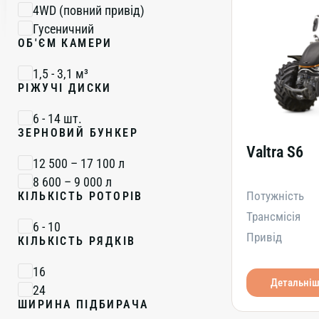
4WD (повний привід)
VarioDrive TA 250 (безступенева)
Гусеничний
VarioDrive TA 300 (безступенева)
ОБ'ЄМ КАМЕРИ
VarioDrive TA 300T (безступенева,
гусенична)
1,5 - 3,1 м³
VarioDrive TA 400 (безступенева)
РІЖУЧІ ДИСКИ
VarioDrive TA 400T (безступенева,
6 - 14 шт.
гусенична)
ЗЕРНОВИЙ БУНКЕР
Valtra S6
12 500 – 17 100 л
8 600 – 9 000 л
Потужність
КІЛЬКІСТЬ РОТОРІВ
Трансмісія
6 - 10
Привід
КІЛЬКІСТЬ РЯДКІВ
16
Детальні
24
ШИРИНА ПІДБИРАЧА