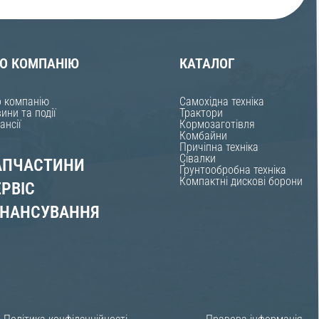
О КОМПАНІЮ
КАТАЛОГ
 компанію
Самохідна техніка
ини та події
Трактори
ансії
Кормозаготівля
Комбайни
Причіпна техніка
Сівалки
АПЧАСТИНИ
Ґрунтообробна техніка
Компактні дискові борони
ЕРВІС
ІНАНСУВАННЯ