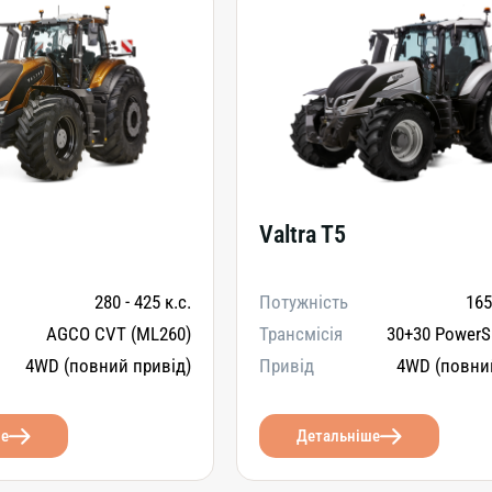
Valtra T5
280 - 425 к.с.
Потужність
165
AGCO CVT (ML260)
Трансмісія
30+30 PowerSh
4WD (повний привід)
Привід
4WD (повни
ше
Детальніше