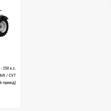
 - 250 к.с.
ift / CVT
й привід)