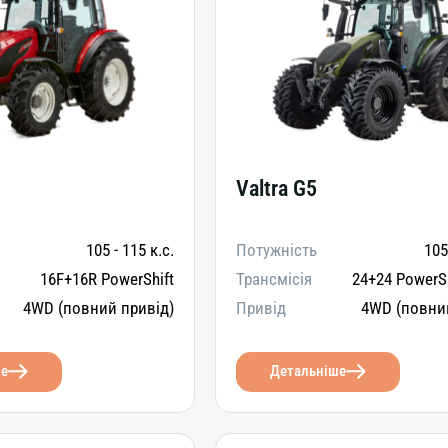
Valtra G5
105 - 115 к.с.
Потужність
105
16F+16R PowerShift
Трансмісія
24+24 PowerSh
4WD (повний привід)
Привід
4WD (повни
ше
Детальніше