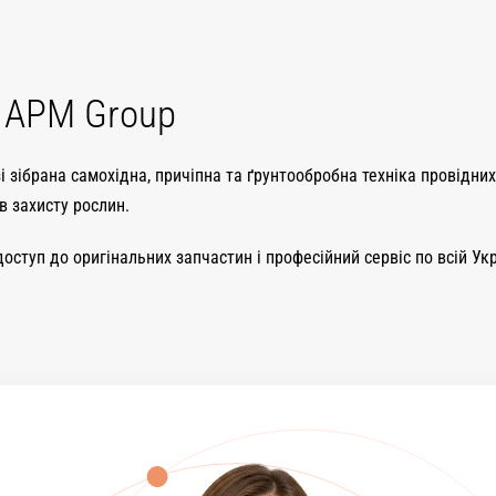
а APM Group
і зібрана самохідна, причіпна та ґрунтообробна техніка провідни
в захисту рослин.
 доступ до оригінальних запчастин і професійний сервіс по всій 