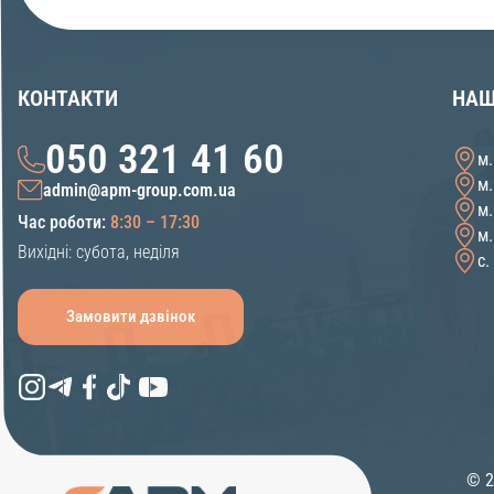
КОНТАКТИ
НАШ
050 321 41 60
м.
м.
admin@apm-group.com.ua
м.
Час роботи:
8:30 – 17:30
м.
Вихідні: субота, неділя
с.
Замовити дзвінок
© 2