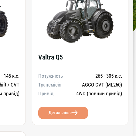
Valtra Q5
 - 145 к.с.
Потужність
265 - 305 к.с.
ift / CVT
Трансмісія
AGCO CVT (ML260)
й привід)
Привід
4WD (повний привід)
Детальніше