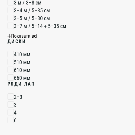
3 м / 3–8 см
3–4 м / 5–35 см
3–5 м / 5–30 см
3–7 м / 5–14 + 5–35 см
3–8 м / 5–16 см
Показати всі
ДИСКИ
4–12 м / 2–14 см
4–7 м / 2–14 см
410 мм
4–7 м / 5–35 см
510 мм
5–6 м / 5–16 см
610 мм
5–7 м / 7–20 см
660 мм
6–7 м / 4–13 см
РЯДИ ЛАП
7–12 м / 2–14 см
7–8 м / 5–16 см
2–3
3
4
6