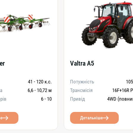
er
Valtra A5
41 - 120 к.с.
Потужність
105
а
6,6 - 10,72 м
Трансмісія
16F+16R P
орів
6 - 10
Привід
4WD (повни
ше
Детальніше