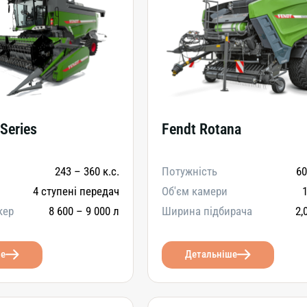
 Series
Fendt Rotana
243 – 360 к.с.
Потужність
60
4 ступені передач
Об'єм камери
1
кер
8 600 – 9 000 л
Ширина підбирача
2,
ше
Детальніше