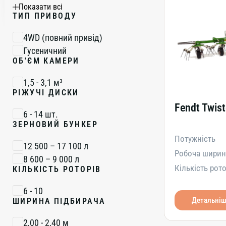
MotionShift (2 ступені)
Показати всі
ТИП ПРИВОДУ
VarioDrive (безступенева)
VarioDrive TA 190 (безступенева)
4WD (повний привід)
VarioDrive TA 250 (безступенева)
Гусеничний
VarioDrive TA 300 (безступенева)
ОБ'ЄМ КАМЕРИ
VarioDrive TA 300T (безступенева,
гусенична)
1,5 - 3,1 м³
VarioDrive TA 400 (безступенева)
РІЖУЧІ ДИСКИ
VarioDrive TA 400T (безступенева,
Fendt Twist
6 - 14 шт.
гусенична)
ЗЕРНОВИЙ БУНКЕР
Потужність
12 500 – 17 100 л
Робоча ширин
8 600 – 9 000 л
Кількість рот
КІЛЬКІСТЬ РОТОРІВ
6 - 10
Детальні
ШИРИНА ПІДБИРАЧА
2,00 - 2,40 м