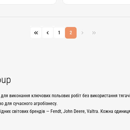
1
2
oup
для виконання ключових польових робіт без використання тягачів
о для сучасного агробізнесу.
дних світових брендів — Fendt, John Deere, Valtra. Кожна одиниц