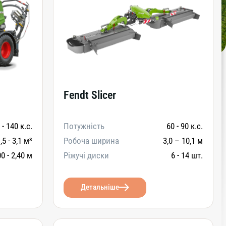
Fendt Slicer
 - 140 к.с.
Потужність
60 - 90 к.с.
,5 - 3,1 м³
Робоча ширина
3,0 – 10,1 м
00 - 2,40 м
Ріжучі диски
6 - 14 шт.
Детальніше