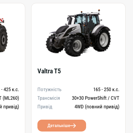
Valtra T5
 - 425 к.с.
Потужність
165 - 250 к.с.
 (ML260)
Трансмісія
30+30 PowerShift / CVT
й привід)
Привід
4WD (повний привід)
Детальніше