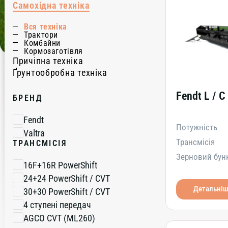
Самохідна техніка
Вся техніка
Трактори
Комбайни
Кормозаготівля
Причіпна техніка
Ґрунтообробна техніка
Вся техніка
Сівалки
Вся техніка
Fendt L / C
БРЕНД
Компактні дискові борони
Культиватори
Fendt
Потужність
Valtra
Трансмісія
ТРАНСМІСІЯ
Зерновий бун
16F+16R PowerShift
24+24 PowerShift / CVT
Детальні
30+30 PowerShift / CVT
4 ступені передач
AGCO CVT (ML260)