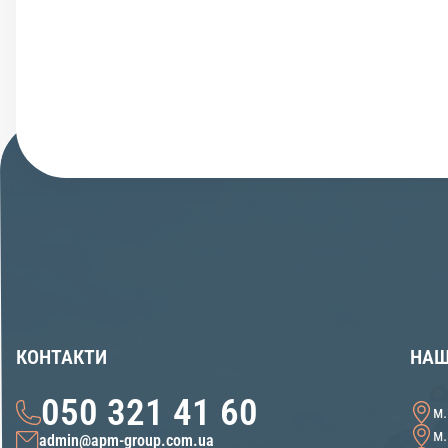
КОНТАКТИ
НАШ
050 321 41 60
м.
м.
admin@apm-group.com.ua