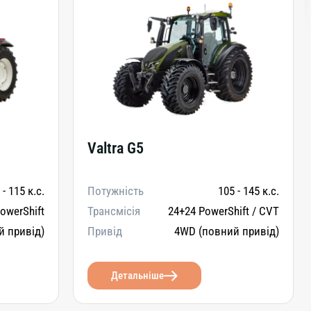
Valtra G5
 - 115 к.с.
Потужність
105 - 145 к.с.
owerShift
Трансмісія
24+24 PowerShift / CVT
й привід)
Привід
4WD (повний привід)
Детальніше