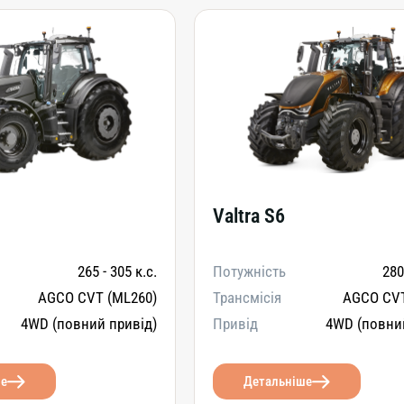
Valtra S6
265 - 305 к.с.
Потужність
280
AGCO CVT (ML260)
Трансмісія
AGCO CVT
4WD (повний привід)
Привід
4WD (повни
ше
Детальніше